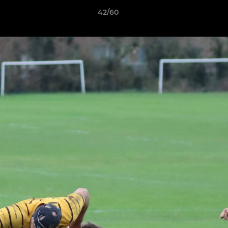
42/60