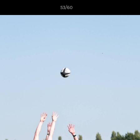
53/60